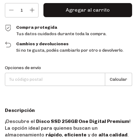
Compra protegida
Tus datos cuidados durante toda la compra.
Cambios y devoluciones
Si no te gusta, podés cambiarlo por otro o devolverlo.
Entregas para el CP:
Cambiar CP
Opciones de envío
Calcular
Descripción
¡Descubre el
Disco SSD 256GB One Digital Premium
!
La opción ideal para quienes buscan un
almacenamiento
rápido
,
eficiente
y de
alta calidad
.