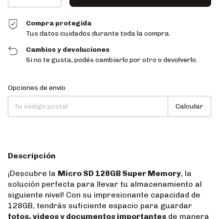
Compra protegida
Tus datos cuidados durante toda la compra.
Cambios y devoluciones
Si no te gusta, podés cambiarlo por otro o devolverlo.
Entregas para el CP:
Cambiar CP
Opciones de envío
Calcular
Descripción
¡Descubre la
Micro SD 128GB Super Memory
, la
solución perfecta para llevar tu almacenamiento al
siguiente nivel! Con su impresionante capacidad de
128GB, tendrás suficiente espacio para guardar
fotos, videos y documentos importantes
de manera