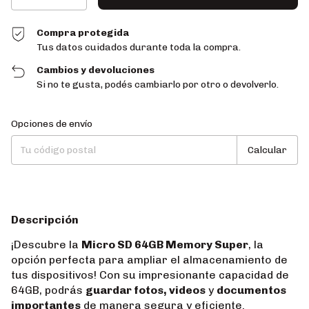
Compra protegida
Tus datos cuidados durante toda la compra.
Cambios y devoluciones
Si no te gusta, podés cambiarlo por otro o devolverlo.
Entregas para el CP:
Cambiar CP
Opciones de envío
Calcular
Descripción
¡Descubre la
Micro SD 64GB Memory Super
, la
opción perfecta para ampliar el almacenamiento de
tus dispositivos! Con su impresionante capacidad de
64GB, podrás
guardar fotos, videos
y
documentos
importantes
de manera segura y eficiente.